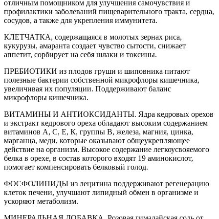
отличным помощником для улучшения самочувствия и
профилактики заболеваний пищеварительного тракта, сердца,
сосудов, а также для укрепления иммунитета.
КЛЕТЧАТКА, содержащаяся в молотых зернах риса,
кукурузы, амаранта создает чувство сытости, снижает
аппетит, сорбирует на себя шлаки и токсины.
ПРЕБИОТИКИ из плодов груши и шиповника питают
полезные бактерии собственной микрофлоры кишечника,
увеличивая их популяции. Поддерживают баланс
микрофлоры кишечника.
ВИТАМИНЫ И АНТИОКСИДАНТЫ. Ядра кедровых орехов
и экстракт кедрового ореха обладают высоким содержанием
витаминов А, С, Е, К, группы В, железа, магния, цинка,
марганца, меди, которые оказывают общеукрепляющее
действие на организм. Высокое содержание легкоусвояемого
белка в орехе, в состав которого входят 19 аминокислот,
помогает компенсировать белковый голод.
ФОСФОЛИПИДЫ из лецитина поддерживают регенерацию
клеток печени, улучшают липидный обмен в организме и
ускоряют метаболизм.
МИНЕРАЛЬНАЯ ДОБАВКА. Розовая гималайская соль от