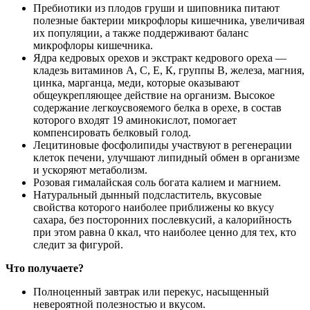
Пребиотики из плодов груши и шиповника питают
полезные бактерии микрофлоры кишечника, увеличивая
их популяции, а также поддерживают баланс
микрофлоры кишечника.
Ядра кедровых орехов и экстракт кедрового ореха —
кладезь витаминов А, С, Е, К, группы В, железа, магния,
цинка, марганца, меди, которые оказывают
общеукрепляющее действие на организм. Высокое
содержание легкоусвояемого белка в орехе, в состав
которого входят 19 аминокислот, помогает
компенсировать белковый голод.
Лецитиновые фосфолипиды участвуют в регенерации
клеток печени, улучшают липидный обмен в организме
и ускоряют метаболизм.
Розовая гималайская соль богата калием и магнием.
Натуральный дынный подсластитель, вкусовые
свойства которого наиболее приближены ко вкусу
сахара, без посторонних послевкусий, а калорийность
при этом равна 0 ккал, что наиболее ценно для тех, кто
следит за фигурой.
Что получаете?
Полноценный завтрак или перекус, насыщенный
невероятной полезностью и вкусом.