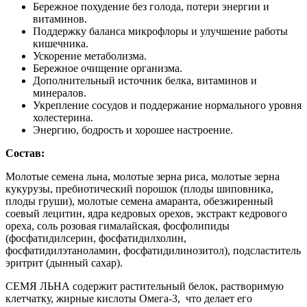
Бережное похудение без голода, потери энергии и
витаминов.
Поддержку баланса микрофлоры и улучшение работы
кишечника.
Ускорение метаболизма.
Бережное очищение организма.
Дополнительный источник белка, витаминов и
минералов.
Укрепление сосудов и поддержание нормального уровня
холестерина.
Энергию, бодрость и хорошее настроение.
Состав:
Молотые семена льна, молотые зерна риса, молотые зерна
кукурузы, пребиотический порошок (плоды шиповника,
плоды груши), молотые семена амаранта, обезжиренный
соевый лецитин, ядра кедровых орехов, экстракт кедрового
ореха, соль розовая гималайская, фосфолипиды
(фосфатидилсерин, фосфатидилхолин,
фосфатидилэтаноламин, фосфатидилинозитол), подсластитель
эритрит (дынный сахар).
СЕМЯ ЛЬНА содержит растительный белок, растворимую
клетчатку, жирные кислоты Омега-3, что делает его