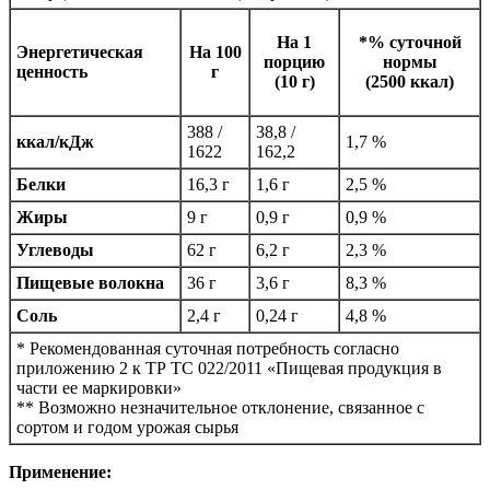
На 1
*% суточной
Энергетическая
На 100
порцию
нормы
ценность
г
(10 г)
(2500 ккал)
388 /
38,8 /
ккал/кДж
1,7 %
1622
162,2
Белки
16,3 г
1,6 г
2,5 %
Жиры
9 г
0,9 г
0,9 %
Углеводы
62 г
6,2 г
2,3 %
Пищевые волокна
36 г
3,6 г
8,3 %
Соль
2,4 г
0,24 г
4,8 %
* Рекомендованная суточная потребность согласно
приложению 2 к ТР ТС 022/2011 «Пищевая продукция в
части ее маркировки»
** Возможно незначительное отклонение, связанное с
сортом и годом урожая сырья
Применение: