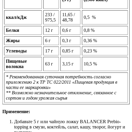
233 /
11,65 /
ккал/кДж
0,5 %
975,5
48,78
Белки
12 г
0,6 г
0,8 %
Жиры
6 г
0,3 г
0,36 %
Углеводы
17 г
0,85 г
0,23 %
Пищевые
63 г
3,15 г
10,5 %
волокна
* Рекомендованная суточная потребность согласно
приложению 2 к ТР ТС 022/2011 «Пищевая продукция в
части ее маркировки»
** Возможно незначительное отклонение, связанное с
сортом и годом урожая сырья
Применение:
Добавьте 5 г или чайную ложку BALANCER Prebio-
topping в смузи, коктейль, салат, кашу, творог, йогурт и