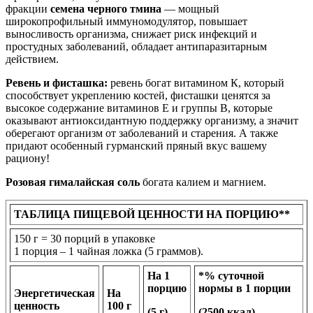
фракции
семена черного тмина
— мощный
широкопрофильный иммуномодулятор, повышает
выносливость организма, снижает риск инфекций и
простудных заболеваний, обладает антипаразитарным
действием.
Ревень и фисташка:
ревень богат витамином К, который
способствует укреплению костей, фисташки ценятся за
высокое содержание витаминов Е и группы В, которые
оказывают антиоксидантную поддержку организму, а значит
оберегают организм от заболеваний и старения. А также
придают особенный гурманский пряный вкус вашему
рациону!
Розовая гималайская соль
богата калием и магнием.
ТАБЛИЦА ПИЩЕВОЙ ЦЕННОСТИ НА ПОРЦИЮ**
150 г = 30 порций в упаковке
1 порция – 1 чайная ложка (5 граммов).
На 1
*% суточной
порцию
нормы в 1 порции
Энергетическая
На
ценность
100 г
(5 г)
(2500 ккал)