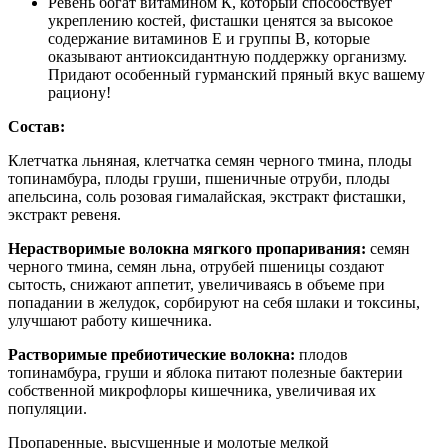
Ревень богат витамином К, который способствует
укреплению костей, фисташки ценятся за высокое
содержание витаминов Е и группы В, которые
оказывают антиоксидантную поддержку организму.
Придают особенный гурманский пряный вкус вашему
рациону!
Состав:
Клетчатка льняная, клетчатка семян черного тмина, плоды
топинамбура, плоды груши, пшеничные отруби, плоды
апельсина, соль розовая гималайская, экстракт фисташки,
экстракт ревеня.
Нерастворимые волокна мягкого пропаривания:
семян
черного тмина, семян льна, отрубей пшеницы создают
сытость, снижают аппетит, увеличиваясь в объеме при
попадании в желудок, сорбируют на себя шлаки и токсины,
улучшают работу кишечника.
Растворимые пребиотические волокна:
плодов
топинамбура, груши и яблока питают полезные бактерии
собственной микрофлоры кишечника, увеличивая их
популяции.
Пропаренные, высушенные и молотые мелкой