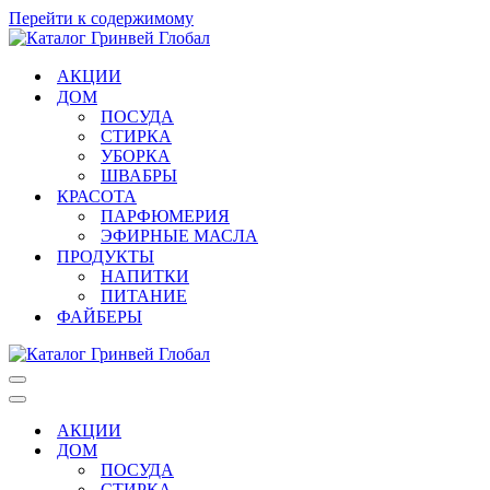
Перейти к содержимому
АКЦИИ
ДОМ
ПОСУДА
СТИРКА
УБОРКА
ШВАБРЫ
КРАСОТА
ПАРФЮМЕРИЯ
ЭФИРНЫЕ МАСЛА
ПРОДУКТЫ
НАПИТКИ
ПИТАНИЕ
ФАЙБЕРЫ
Меню
навигации
Меню
навигации
АКЦИИ
ДОМ
ПОСУДА
СТИРКА