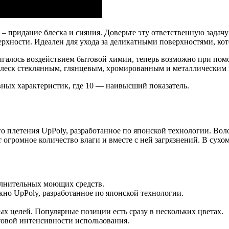
п – придание блеска и сияния. Доверьте эту ответственную зада
рхности. Идеален для ухода за деликатными поверхностями, кот
игалось воздействием бытовой химии, теперь возможно при по
блеск стеклянным, глянцевым, хромированным и металлическим п
вных характеристик, где 10 — наивысший показатель.
го плетения UpPoly, разработанное по японской технологии. Во
огромное количество влаги и вместе с ней загрязнений. В сухом
олнительных моющих средств.
кно UpPoly, разработанное по японской технологии.
х целей. Популярные позиции есть сразу в нескольких цветах.
ытовой интенсивности использования.