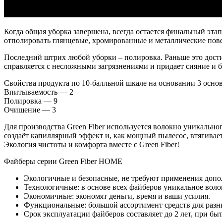
Когда общая уборка завершена, всегда остается финальный эта
отполировать глянцевые, хромированные и металлические пове
Последний штрих любой уборки – полировка. Раньше это дост
справляется с несложными загрязнениями и придает сияние и 
Свойства продукта по 10-балльной шкале на основании 3 осно
Впитываемость — 2
Полировка — 9
Очищение — 3
Для производства Green Fiber используется волокно уникально
создаёт капиллярный эффект и, как мощный пылесос, втягивает 
Экология чистоты и комфорта вместе с Green Fiber!
Файберы серии Green Fiber HOME
Экологичные и безопасные, не требуют применения доп
Технологичные: в основе всех файберов уникальное воло
Экономичные: экономят деньги, время и ваши усилия.
Функциональные: большой ассортимент средств для разны
Срок эксплуатации файберов составляет до 2 лет, при б