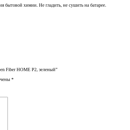
я бытовой химии. Не гладить, не сушить на батарее.
een Fiber HOME P2, зеленый”
ечены
*