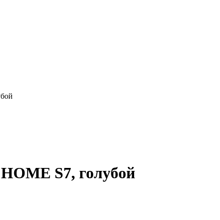
убой
 HOME S7, голубой