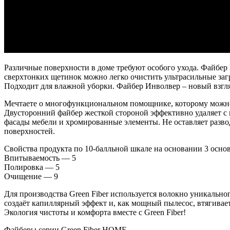
Различные поверхности в доме требуют особого ухода. Файбер 
сверхтонких щетинок можно легко очистить ультрасильные загр
Подходит для влажной уборки. Файбер Инволвер – новый взгл
Мечтаете о многофункциональном помощнике, которому можно 
Двусторонний файбер жесткой стороной эффективно удаляет с 
фасады мебели и хромированные элементы. Не оставляет развод
поверхностей.
Свойства продукта по 10-балльной шкале на основании 3 осно
Впитываемость — 5
Полировка — 5
Очищение — 9
Для производства Green Fiber используется волокно уникально
создаёт капиллярный эффект и, как мощный пылесос, втягивает 
Экология чистоты и комфорта вместе с Green Fiber!
Файберы серии Green Fiber HOME