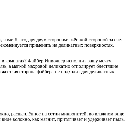
дачами благодаря двум сторонам: жёсткой стороной за счет
 рекомендуется применять на деликатных поверхностях.
 в комнатах? Файбер Инволвер исполнит вашу мечту.
язь, а мягкой махровой деликатно отполирует блестящие
о жесткая сторона файбера не подходит для деликатных
локно, расщеплённое на сотни микронитей, во влажном виде
 виде волокно, как магнит, притягивает и удерживает пыль.