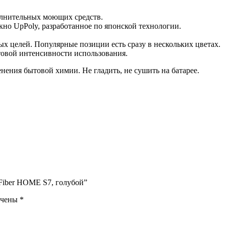
олнительных моющих средств.
кно UpPoly, разработанное по японской технологии.
х целей. Популярные позиции есть сразу в нескольких цветах.
ытовой интенсивности использования.
нения бытовой химии. Не гладить, не сушить на батарее.
 Fiber HOME S7, голубой”
ечены
*