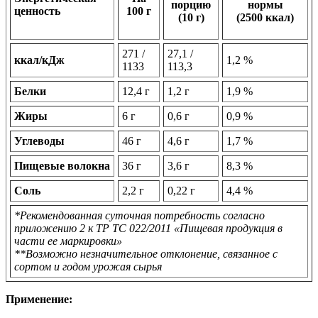
порцию
нормы
ценность
100 г
(10 г)
(2500 ккал)
271 /
27,1 /
ккал/кДж
1,2 %
1133
113,3
Белки
12,4 г
1,2 г
1,9 %
Жиры
6 г
0,6 г
0,9 %
Углеводы
46 г
4,6 г
1,7 %
Пищевые волокна
36 г
3,6 г
8,3 %
Соль
2,2 г
0,22 г
4,4 %
*Рекомендованная суточная потребность согласно
приложению 2 к ТР ТС 022/2011 «Пищевая продукция в
части ее маркировки»
**Возможно незначительное отклонение, связанное с
сортом и годом урожая сырья
Применение: