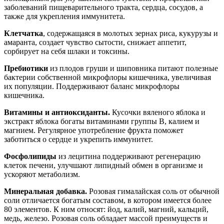
заболеваний пищеварительного тракта, сердца, сосудов, а
также для укрепления иммунитета.
Клетчатка
, содержащаяся в молотых зернах риса, кукурузы и
амаранта, создает чувство сытости, снижает аппетит,
сорбирует на себя шлаки и токсины.
Пребиотики
из плодов груши и шиповника питают полезные
бактерии собственной микрофлоры кишечника, увеличивая
их популяции. Поддерживают баланс микрофлоры
кишечника.
Витамины и антиоксиданты.
Кусочки вяленого яблока и
экстракт яблока богаты витаминами группы B, калием и
магнием. Регулярное употребление фрукта поможет
заботиться о сердце и укрепить иммунитет.
Фосфолипиды
из лецитина поддерживают регенерацию
клеток печени, улучшают липидный обмен в организме и
ускоряют метаболизм.
Минеральная добавка.
Розовая гималайская соль от обычной
соли отличается богатым составом, в котором имеется более
80 элементов. К ним относят: йод, калий, магний, кальций,
медь, железо. Розовая соль обладает массой преимуществ и