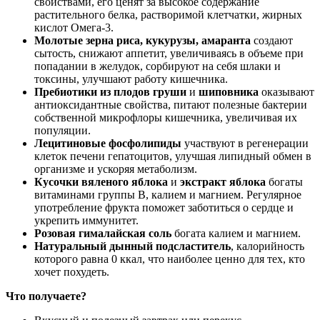
свойствами, его ценят за высокое содержание
растительного белка, растворимой клетчатки, жирных
кислот Омега-3.
Молотые зерна риса, кукурузы, амаранта
создают
сытость, снижают аппетит, увеличиваясь в объеме при
попадании в желудок, сорбируют на себя шлаки и
токсины, улучшают работу кишечника.
Пребиотики из плодов груши
и
шиповника
оказывают
антиоксидантные свойства, питают полезные бактерии
собственной микрофлоры кишечника, увеличивая их
популяции.
Лецитиновые фосфолипиды
участвуют в регенерации
клеток печени гепатоцитов, улучшая липидный обмен в
организме и ускоряя метаболизм.
Кусочки вяленого яблока
и
экстракт яблока
богаты
витаминами группы B, калием и магнием. Регулярное
употребление фрукта поможет заботиться о сердце и
укрепить иммунитет.
Розовая гималайская соль
богата калием и магнием.
Натуральный дынный подсластитель
, калорийность
которого равна 0 ккал, что наиболее ценно для тех, кто
хочет похудеть.
Что получаете?