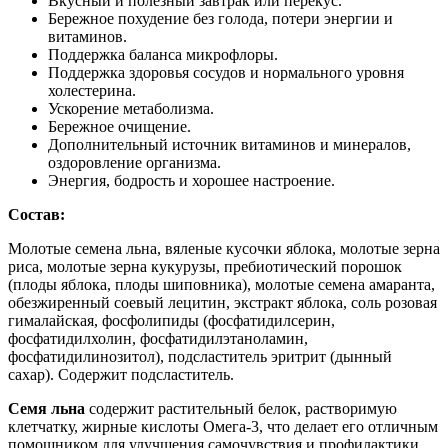
Вкусный и полезный завтрак или перекус.
Бережное похудение без голода, потери энергии и
витаминов.
Поддержка баланса микрофлоры.
Поддержка здоровья сосудов и нормального уровня
холестерина.
Ускорение метаболизма.
Бережное очищение.
Дополнительный источник витаминов и минералов,
оздоровление организма.
Энергия, бодрость и хорошее настроение.
Состав:
Молотые семена льна, вяленые кусочки яблока, молотые зерна
риса, молотые зерна кукурузы, пребиотический порошок
(плоды яблока, плоды шиповника), молотые семена амаранта,
обезжиренный соевый лецитин, экстракт яблока, соль розовая
гималайская, фосфолипиды (фосфатидилсерин,
фосфатидилхолин, фосфатидилэтаноламин,
фосфатидилинозитол), подсластитель эритрит (дынный
сахар). Содержит подсластитель.
Семя льна
содержит растительный белок, растворимую
клетчатку, жирные кислоты Омега-3, что делает его отличным
помощником для улучшения самочувствия и профилактики