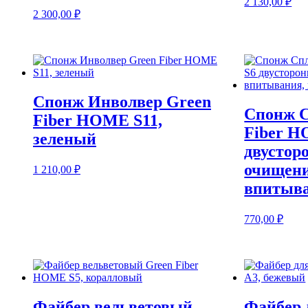
2 130,00
₽
2 300,00
₽
Спонж Инволвер Green
Спонж С
Fiber HOME S11,
Fiber H
зеленый
двустор
очищени
1 210,00
₽
впитыва
770,00
₽
Файбер вельветовый
Файбер 