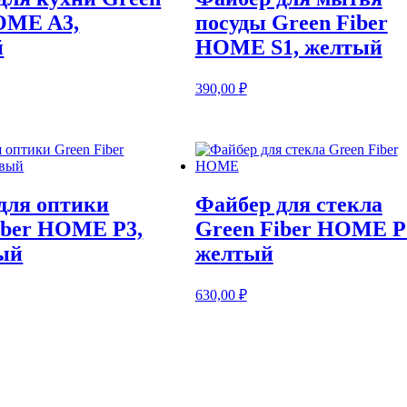
OME A3,
посуды Green Fiber
й
HOME S1, желтый
390,00
₽
для оптики
Файбер для стекла
iber HOME P3,
Green Fiber HOME P
ый
желтый
630,00
₽