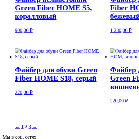
Green Fiber HOME S5,
Fiber H
коралловый
бежевы
900,00
₽
1 280,00
₽
Файбер для обуви Green
Файбер 
Fiber HOME S18, серый
Green F
вишнев
270,00
₽
220,00
₽
←
1
2
3
→
Мы в соц. сетях