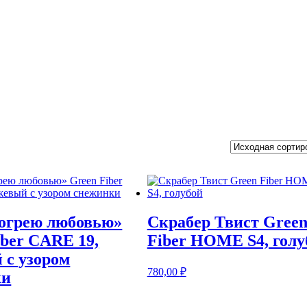
огрею любовью»
Скрабер Твист Gree
iber CARE 19,
Fiber HOME S4, голу
 с узором
780,00
₽
ки