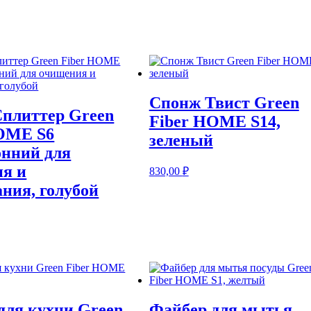
Спонж Твист Green
плиттер Green
Fiber HOME S14,
OME S6
зеленый
онний для
я и
830,00
₽
ния, голубой
для кухни Green
Файбер для мытья