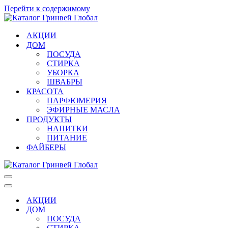
Перейти к содержимому
АКЦИИ
ДОМ
ПОСУДА
СТИРКА
УБОРКА
ШВАБРЫ
КРАСОТА
ПАРФЮМЕРИЯ
ЭФИРНЫЕ МАСЛА
ПРОДУКТЫ
НАПИТКИ
ПИТАНИЕ
ФАЙБЕРЫ
Меню
навигации
Меню
навигации
АКЦИИ
ДОМ
ПОСУДА
СТИРКА